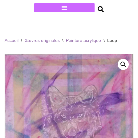
Aller
au
contenu
Accueil
\
Œuvres originales
\
Peinture acrylique
\
Loup