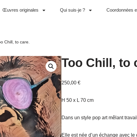
Œuvres originales
Qui suis-je ?
Coordonnées et
o Chill, to care.
Too Chill, to 
250,00
€
H 50 x L 70 cm
Dans un style pop art mêlant trava
Elle est née d’un échange avec le c