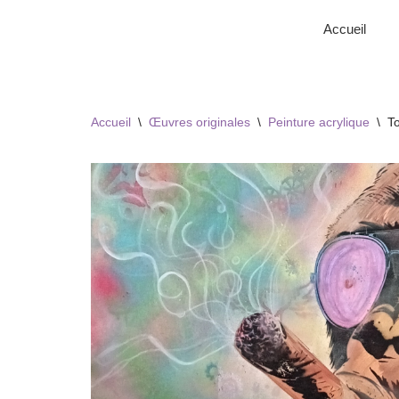
Accueil
Aller
au
contenu
Accueil
\
Œuvres originales
\
Peinture acrylique
\
To