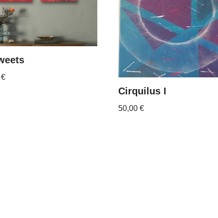
weets
0
€
Cirquilus I
50,00
€