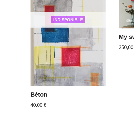
My s
250,0
Béton
40,00
€