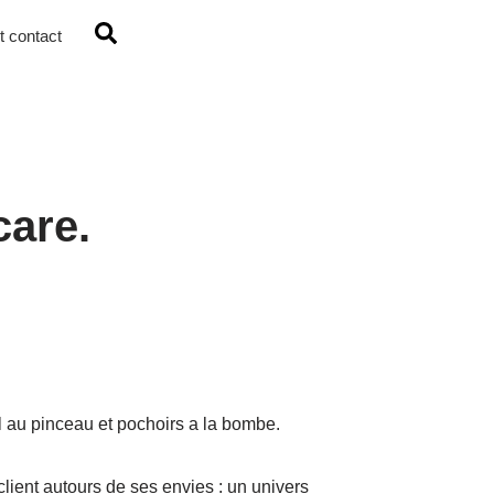
 contact
care.
il au pinceau et pochoirs a la bombe.
lient autours de ses envies : un univers