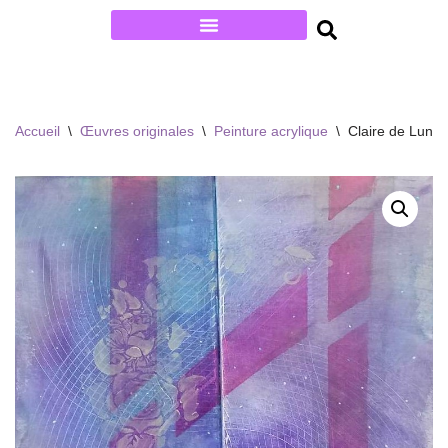
Aller
au
contenu
Accueil
\
Œuvres originales
\
Peinture acrylique
\
Claire de Lune